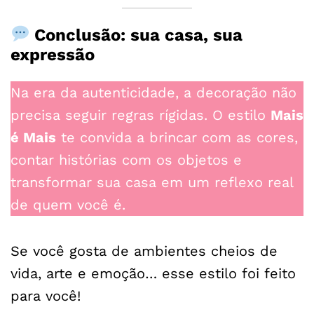
Conclusão: sua casa, sua
expressão
Na era da autenticidade, a decoração não
precisa seguir regras rígidas. O estilo
Mais
é Mais
te convida a brincar com as cores,
contar histórias com os objetos e
transformar sua casa em um reflexo real
de quem você é.
Se você gosta de ambientes cheios de
vida, arte e emoção… esse estilo foi feito
para você!