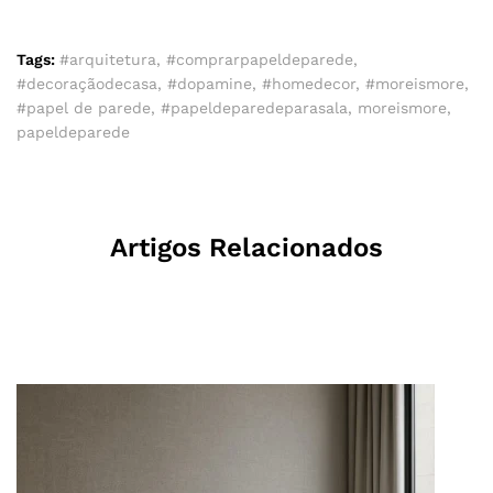
Tags:
#arquitetura
,
#comprarpapeldeparede
,
#decoraçãodecasa
,
#dopamine
,
#homedecor
,
#moreismore
,
#papel de parede
,
#papeldeparedeparasala
,
moreismore
,
papeldeparede
Artigos Relacionados