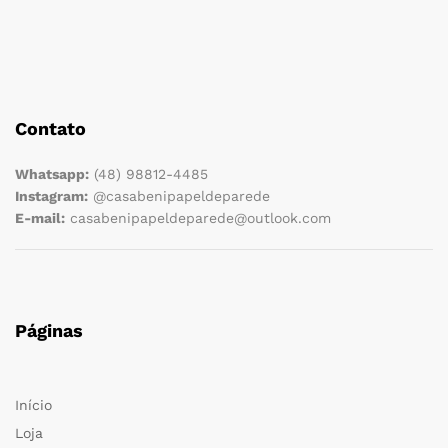
Contato
Whatsapp:
(48) 98812-4485
Instagram:
@casabenipapeldeparede
E-mail:
casabenipapeldeparede@outlook.com
Páginas
Início
Loja