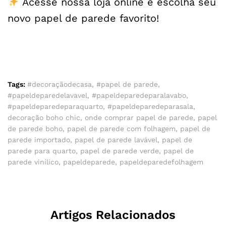
Acesse nossa loja online e escolha seu
novo papel de parede favorito!
Tags:
#decoraçãodecasa
,
#papel de parede
,
#papeldeparedelavavel
,
#papeldeparedeparalavabo
,
#papeldeparedeparaquarto
,
#papeldeparedeparasala
,
decoração boho chic
,
onde comprar papel de parede
,
papel
de parede boho
,
papel de parede com folhagem
,
papel de
parede importado
,
papel de parede lavável
,
papel de
parede para quarto
,
papel de parede verde
,
papel de
parede vinílico
,
papeldeparede
,
papeldeparedefolhagem
Artigos Relacionados