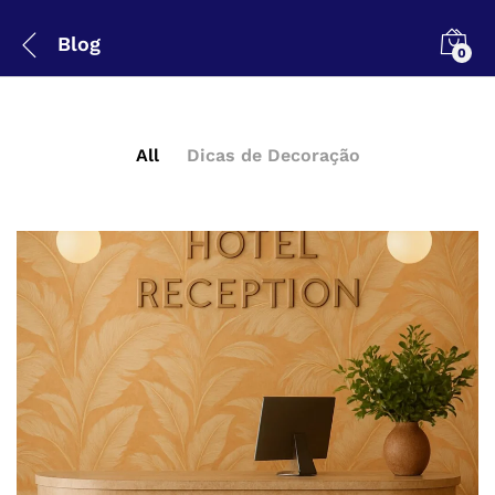
Blog
0
All
Dicas de Decoração