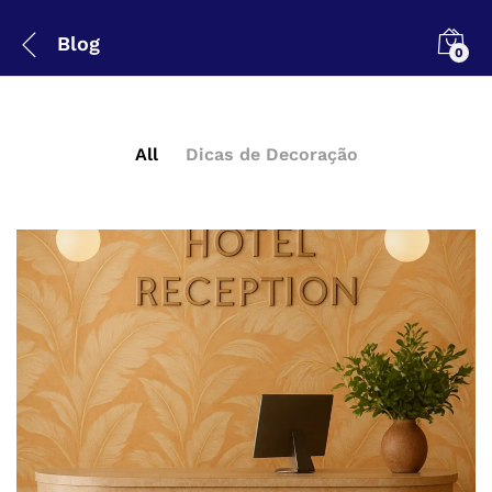
Blog
0
All
Dicas de Decoração