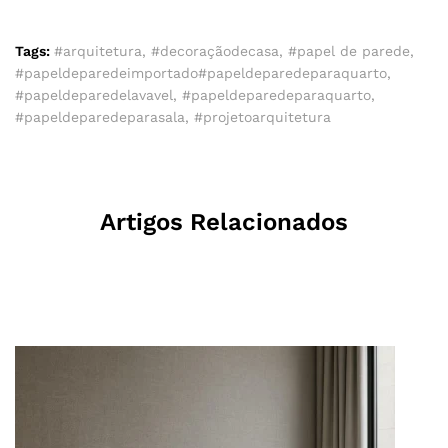
Tags:
#arquitetura
,
#decoraçãodecasa
,
#papel de parede
,
#papeldeparedeimportado#papeldeparedeparaquarto
,
#papeldeparedelavavel
,
#papeldeparedeparaquarto
,
#papeldeparedeparasala
,
#projetoarquitetura
Artigos Relacionados