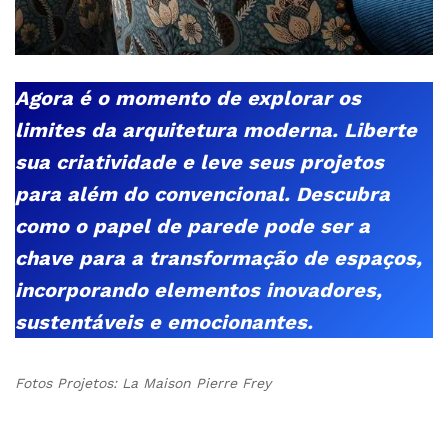
Agora é o momento de explorar os
limites da arquitetura moderna. Liberte
sua criatividade e leve seus projetos
para além do convencional. Descubra
como o papel de parede pode ser a
chave para a transformação de espaços,
incorporando elementos inovadores,
sustentáveis e emocionantes.
Fotos Projetos: La Maison Pierre Frey