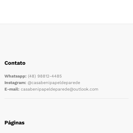
Contato
Whatsapp:
(48) 98812-4485
Instagram:
@casabenipapeldeparede
E-mail:
casabenipapeldeparede@outlook.com
Páginas