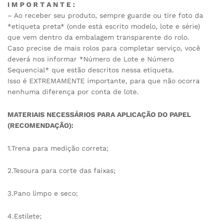
I M P O R T A N T E :
– Ao receber seu produto, sempre guarde ou tire foto da
*etiqueta preta* (onde está escrito modelo, lote e série)
que vem dentro da embalagem transparente do rolo.
Caso precise de mais rolos para completar serviço, você
deverá nos informar *Número de Lote e Número
Sequencial* que estão descritos nessa etiqueta.
Isso é EXTREMAMENTE importante, para que não ocorra
nenhuma diferença por conta de lote.
MATERIAIS NECESSÁRIOS PARA APLICAÇÃO DO PAPEL
(RECOMENDAÇÃO):
1.Trena para medição correta;
2.Tesoura para corte das faixas;
3.Pano limpo e seco;
4.Estilete;