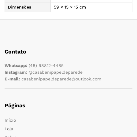
Dimensões
59 × 15 × 15 cm
Contato
Whatsapp:
(48) 98812-4485
Instagram:
@casabenipapeldeparede
E-mail:
casabenipapeldeparede@outlook.com
Páginas
Início
Loja