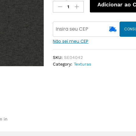
Adicionar ao 
CONS
Não sei meu CEP
SKU:
SE04042
Category:
Texturas
m in