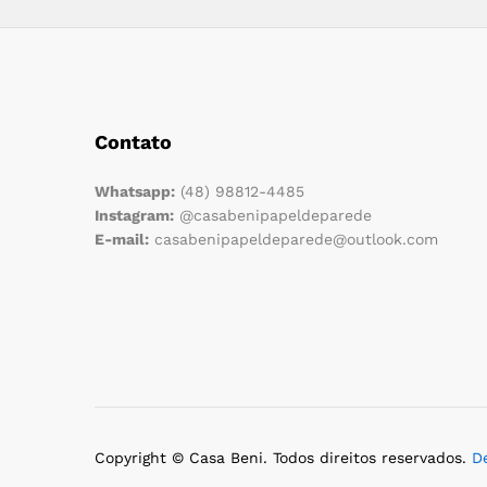
Contato
Whatsapp:
(48) 98812-4485
Instagram:
@casabenipapeldeparede
E-mail:
casabenipapeldeparede@outlook.com
Copyright © Casa Beni. Todos direitos reservados.
D