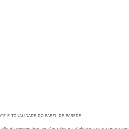
OTE E TONALIDADE DO PAPEL DE PAREDE
 são do mesmo lote, se têm rolos o suficiente e se o tom do pap