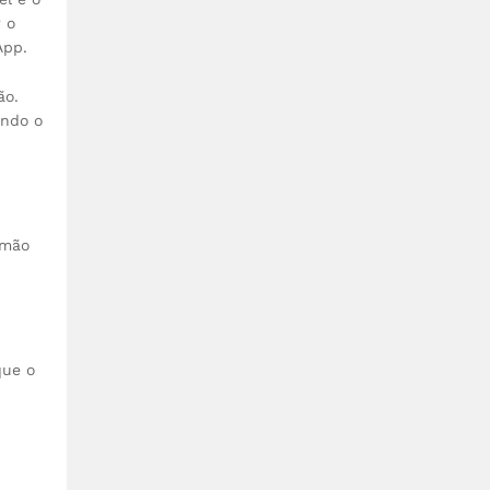
 o
App.
ão.
ando o
emão
que o