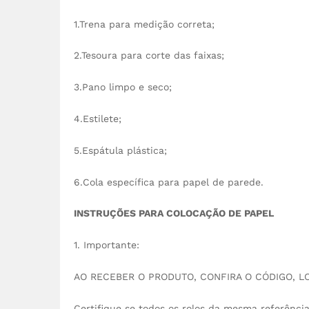
1.Trena para medição correta;
2.Tesoura para corte das faixas;
3.Pano limpo e seco;
4.Estilete;
5.Espátula plástica;
6.Cola específica para papel de parede.
INSTRUÇÕES PARA COLOCAÇÃO DE PAPEL
1. Importante:
AO RECEBER O PRODUTO, CONFIRA O CÓDIGO, L
Certifique se todos os rolos da mesma referência