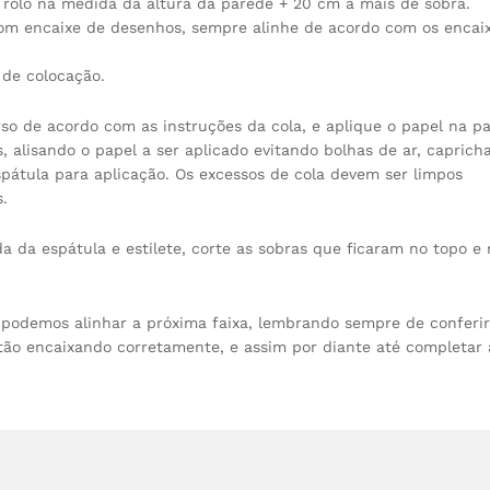
o rolo na medida da altura da parede + 20 cm a mais de sobra.
 com encaixe de desenhos, sempre alinhe de acordo com os encai
de colocação.
rso de acordo com as instruções da cola, e aplique o papel na p
 alisando o papel a ser aplicado evitando bolhas de ar, caprich
átula para aplicação. Os excessos de cola devem ser limpos
.
a da espátula e estilete, corte as sobras que ficaram no topo e 
á podemos alinhar a próxima faixa, lembrando sempre de conferir
ão encaixando corretamente, e assim por diante até completar 