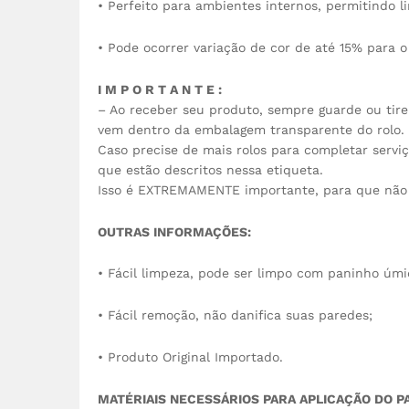
• Perfeito para ambientes internos, permitindo l
• Pode ocorrer variação de cor de até 15% para o
I M P O R T A N T E :
– Ao receber seu produto, sempre guarde ou tire 
vem dentro da embalagem transparente do rolo.
Caso precise de mais rolos para completar serv
que estão descritos nessa etiqueta.
Isso é EXTREMAMENTE importante, para que não 
OUTRAS INFORMAÇÕES:
• Fácil limpeza, pode ser limpo com paninho úmid
• Fácil remoção, não danifica suas paredes;
• Produto Original Importado.
MATÉRIAIS NECESSÁRIOS PARA APLICAÇÃO DO P