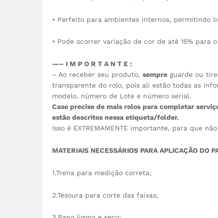
• Perfeito para ambientes internos, permitindo l
• Pode ocorrer variação de cor de até 15% para o
—– I M P O R T A N T E :
– Ao receber seu produto,
sempre
guarde ou tire
transparente do rolo, pois ali estão todas as in
modelo, número de Lote e número serial.
Caso precise de mais rolos para completar servi
estão descritos nessa etiqueta/folder.
Isso é EXTREMAMENTE importante, para que não 
MATERIAIS NECESSÁRIOS PARA APLICAÇÃO DO P
1.Trena para medição correta;
2.Tesoura para corte das faixas;
3.Pano limpo e seco;