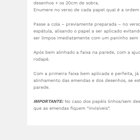
desenhos + os 20cm de sobra.
Enumere no verso de cada papel qual é a ordem 
Passe a cola – previamente preparada – no verso 
espátula, alisando o papel a ser aplicado evita
ser limpos imediatamente com um paninho sem f
Após bem alinhado a faixa na parede, com a ajud
rodapé.
Com a primeira faixa bem aplicada e perfeita, j
alinhamento das emendas e dos desenhos, se est
parede.
IMPORTANTE:
No caso dos papéis linhos/sem dese
que as emendas fiquem “invisíveis”.