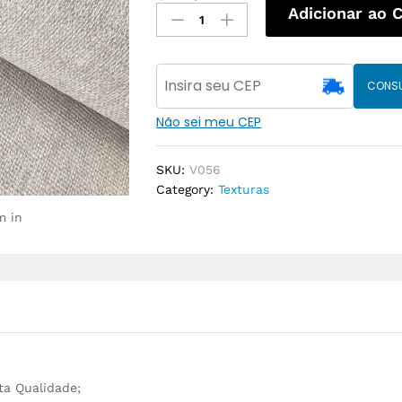
Adicionar ao 
CONS
Não sei meu CEP
SKU:
V056
Category:
Texturas
m in
lta Qualidade;