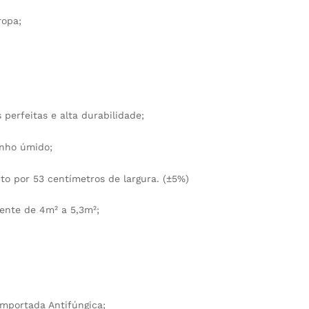
ropa;
perfeitas e alta durabilidade;
inho úmido;
to por 53 centímetros de largura. (±5%)
ente de 4m² a 5,3m²;
mportada Antifúngica;