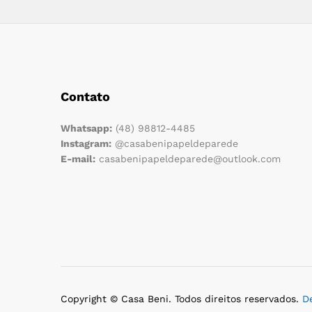
Contato
Whatsapp:
(48) 98812-4485
Instagram:
@casabenipapeldeparede
E-mail:
casabenipapeldeparede@outlook.com
Copyright © Casa Beni. Todos direitos reservados.
D