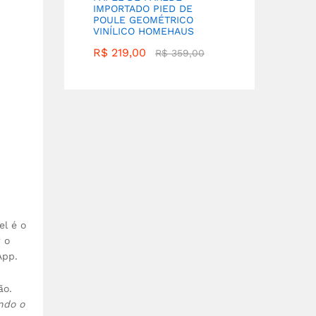
IMPORTADO PIED DE
POULE GEOMÉTRICO
VINÍLICO HOMEHAUS
R$
219,00
R$
359,00
el é o
 o
App.
ão.
ndo o