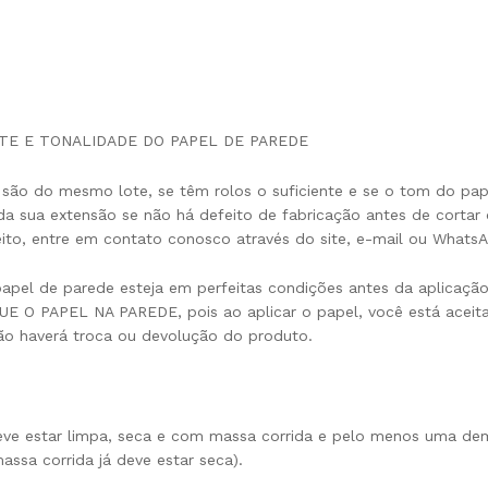
OTE E TONALIDADE DO PAPEL DE PAREDE
 são do mesmo lote, se têm rolos o suficiente e se o tom do pap
oda sua extensão se não há defeito de fabricação antes de cortar
ito, entre em contato conosco através do site, e-mail ou Whats
 papel de parede esteja em perfeitas condições antes da aplicação
E O PAPEL NA PAREDE, pois ao aplicar o papel, você está aceit
ão haverá troca ou devolução do produto.
deve estar limpa, seca e com massa corrida e pelo menos uma d
assa corrida já deve estar seca).