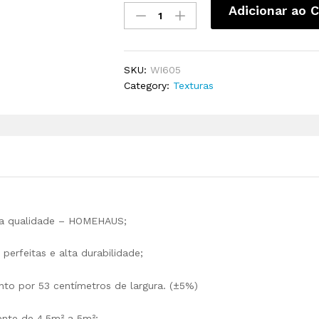
Adicionar ao C
SKU:
WI605
Category:
Texturas
alta qualidade – HOMEHAUS;
erfeitas e alta durabilidade;
nto por 53 centímetros de largura. (±5%)
ente de 4,5m² a 5m²;