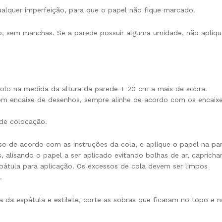
qualquer imperfeição, para que o papel não fique marcado.
ão, sem manchas. Se a parede possuir alguma umidade, não apliqu
o rolo na medida da altura da parede + 20 cm a mais de sobra.
 com encaixe de desenhos, sempre alinhe de acordo com os encaix
de colocação.
so de acordo com as instruções da cola, e aplique o papel na pa
 alisando o papel a ser aplicado evitando bolhas de ar, caprich
átula para aplicação. Os excessos de cola devem ser limpos
.
 da espátula e estilete, corte as sobras que ficaram no topo e n