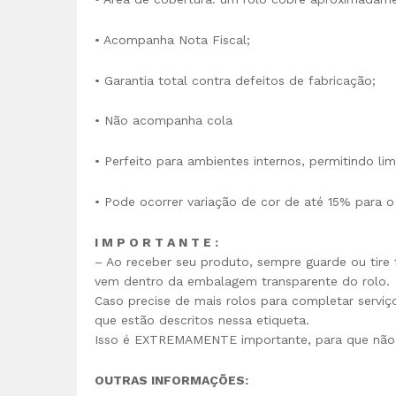
• Acompanha Nota Fiscal;
• Garantia total contra defeitos de fabricação;
• Não acompanha cola
• Perfeito para ambientes internos, permitindo li
• Pode ocorrer variação de cor de até 15% para o
I M P O R T A N T E :
– Ao receber seu produto, sempre guarde ou tire f
vem dentro da embalagem transparente do rolo.
Caso precise de mais rolos para completar servi
que estão descritos nessa etiqueta.
Isso é EXTREMAMENTE importante, para que não 
OUTRAS INFORMAÇÕES: