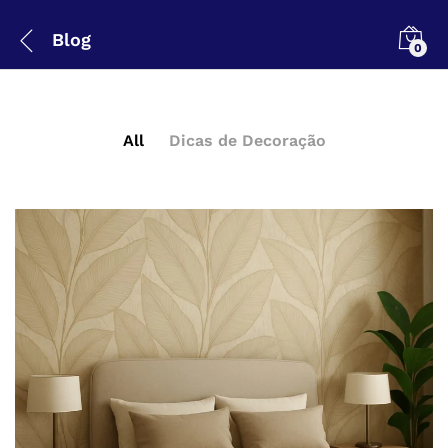
Blog
0
All
Dicas de Decoração