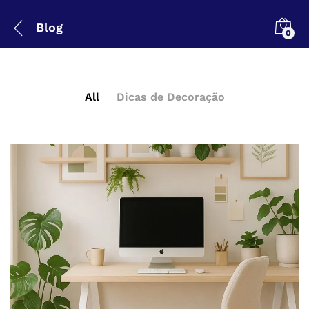
Blog
0
All
Dicas de Decoração